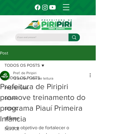
Post
TODOS OS POSTS
Pref. de Piripiri
TODOS OS POSTS
13 de fev.
1 min de leitura
Prefeitura de Piripiri
PREFEITURA
promove treinamento do
SESAM
programa Piauí Primeira
SEDUC
Infância
SEMAM
Com o objetivo de fortalecer o 
SEJUCE