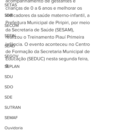
acompanhamento de gestantes e 
SETAS
crianças de 0 a 6 anos e melhorar os 
SDR
indicadores da saúde materno-infantil, a 
Prefeitura Municipal de Piripiri, por meio 
SECOM
da Secretaria de Saúde (SESAM), 
SEFIN
realizou o Treinamento Piauí Primeira 
Infância. O evento aconteceu no Centro 
SEAD
de Formação da Secretaria Municipal de 
SEGOV
Educação (SEDUC) nesta segunda feira, 
9.
SEPLAN
SDU
SDO
SDE
SUTRAN
SEMAF
Ouvidoria