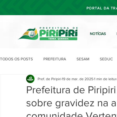
PORTAL DA TR
NOTÍCIAS
TODOS OS POSTS
PREFEITURA
SESAM
SEDUC
Pref. de Piripiri
19 de mar. de 2025
1 min de leitur
SEFIN
SEAD
SEGOV
SEPLAN
SDU
Prefeitura de Piripi
sobre gravidez na 
comunidade Verten