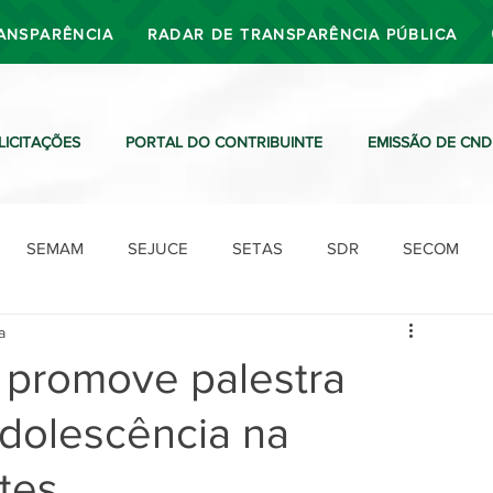
ANSPARÊNCIA
RADAR DE TRANSPARÊNCIA PÚBLICA
LICITAÇÕES
PORTAL DO CONTRIBUINTE
EMISSÃO DE CND
SEMAM
SEJUCE
SETAS
SDR
SECOM
a
SDO
SDE
SUTRAN
SEMAF
Ouvidoria
ri promove palestra
adolescência na
tes