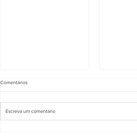
Comentários
Escreva um comentário
Prefeitura de Piripiri realiza
Prefeitura de
Dia D de Enfrentamento ao
campanha J