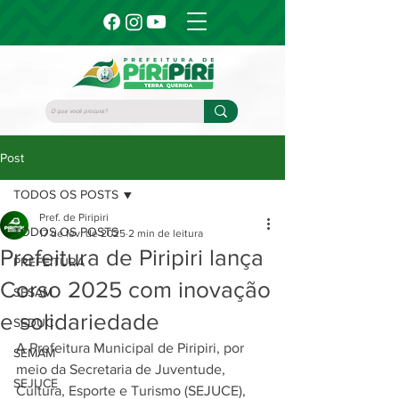
Post
TODOS OS POSTS
Pref. de Piripiri
TODOS OS POSTS
17 de fev. de 2025
2 min de leitura
Prefeitura de Piripiri lança
PREFEITURA
Corso 2025 com inovação
SESAM
e solidariedade
SEDUC
A Prefeitura Municipal de Piripiri, por 
SEMAM
meio da Secretaria de Juventude, 
SEJUCE
Cultura, Esporte e Turismo (SEJUCE), 