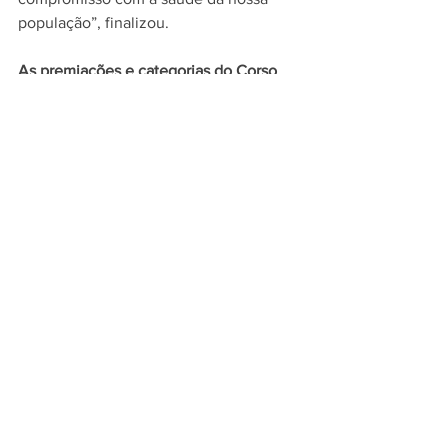
população”, finalizou.
As premiações e categorias do Corso 
Pery Pery 2025 são as seguintes:
- Caminhão Alegórico: 1º lugar R$ 5 mil, 
2º lugar R$ 3 mil e 3º lugar R$ 2 mil.
- Melhor Fantasia Coletiva: 1º lugar R$ 2 
mil e 2º lugar R$ 1 mil.
- Melhor Fantasia PCD: R$ 2 mil.
- Melhor Fantasia Individual: 1º lugar R$ 
2 mil e 2º lugar R$ 1 mil.
- Melhor Fantasia Infantil: 1º lugar R$ 2 
mil e 2º lugar R$ 1 mil.
SEJUCE