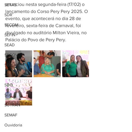
anunciou nesta segunda-feira (17/02) o 
SETAS
lançamento do Corso Pery Pery 2025. O 
SDR
evento, que acontecerá no dia 28 de 
SECOM
fevereiro, sexta-feira de Carnaval, foi 
divulgado no auditório Milton Vieira, no 
SEFIN
Palácio do Povo de Pery Pery.
SEAD
SEGOV
SEPLAN
SDU
SDO
SDE
SUTRAN
SEMAF
Ouvidoria