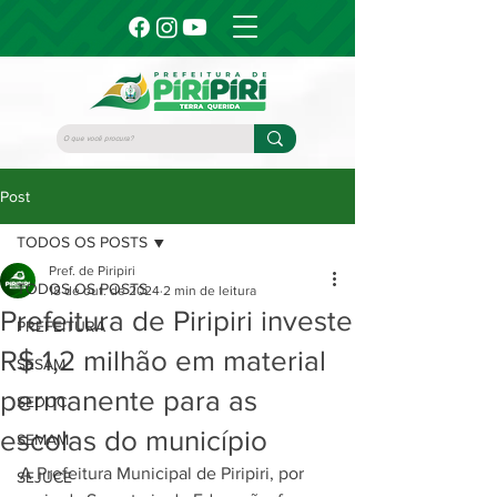
Post
TODOS OS POSTS
Pref. de Piripiri
TODOS OS POSTS
18 de out. de 2024
2 min de leitura
Prefeitura de Piripiri investe
PREFEITURA
R$ 1,2 milhão em material
SESAM
permanente para as
SEDUC
escolas do município
SEMAM
A Prefeitura Municipal de Piripiri, por 
SEJUCE