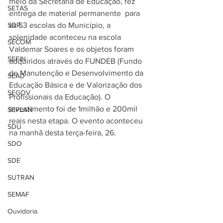
meio da Secretaria de Educação, fez 
SETAS
entrega de material permanente  para 
SDR
as 53 escolas do Município, a 
solenidade aconteceu na escola 
SECOM
Valdemar Soares e os objetos foram 
SEFIN
adquiridos através do FUNDEB (Fundo 
de Manutenção e Desenvolvimento da 
SEAD
Educação Básica e de Valorização dos 
SEGOV
Profissionais da Educação). O 
investimento foi de 1milhão e 200mil 
SEPLAN
reais nesta etapa. O evento aconteceu 
SDU
na manhã desta terça-feira, 26. 
SDO
SDE
SUTRAN
SEMAF
Ouvidoria