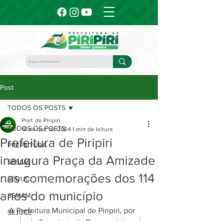
Post
TODOS OS POSTS
Pref. de Piripiri
TODOS OS POSTS
18 de out. de 2024
1 min de leitura
Prefeitura de Piripiri
PREFEITURA
inaugura Praça da Amizade
SESAM
nas comemorações dos 114
SEDUC
anos do município
SEMAM
A Prefeitura Municipal de Piripiri, por 
SEJUCE