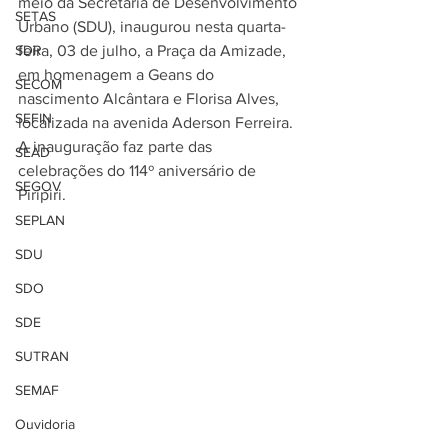
meio da Secretaria de Desenvolvimento 
SETAS
Urbano (SDU), inaugurou nesta quarta-
SDR
feira, 03 de julho, a Praça da Amizade, 
em homenagem a Geans do 
SECOM
nascimento Alcântara e Florisa Alves, 
SEFIN
localizada na avenida Aderson Ferreira. 
A inauguração faz parte das 
SEAD
celebrações do 114º aniversário de 
SEGOV
Piripiri.
SEPLAN
SDU
SDO
SDE
SUTRAN
SEMAF
Ouvidoria