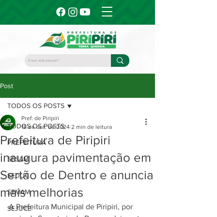
Post
TODOS OS POSTS
Pref. de Piripiri
TODOS OS POSTS
18 de out. de 2024
2 min de leitura
Prefeitura de Piripiri
PREFEITURA
inaugura pavimentação em
SESAM
Sertão de Dentro e anuncia
SEDUC
mais melhorias
SEMAM
A Prefeitura Municipal de Piripiri, por 
SEJUCE