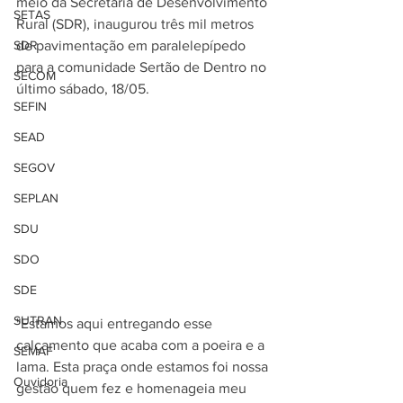
meio da Secretaria de Desenvolvimento 
SETAS
Rural (SDR), inaugurou três mil metros 
SDR
de pavimentação em paralelepípedo 
para a comunidade Sertão de Dentro no 
SECOM
último sábado, 18/05.
SEFIN
SEAD
SEGOV
SEPLAN
SDU
SDO
SDE
SUTRAN
"Estamos aqui entregando esse 
calçamento que acaba com a poeira e a 
SEMAF
lama. Esta praça onde estamos foi nossa 
Ouvidoria
gestão quem fez e homenageia meu 