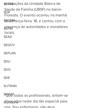
instalações da Unidade Básica de 
SETAS
Saúde da Família (UBSF) no bairro 
SDR
Floresta. O evento ocorreu na manhã 
SECOM
desta terça-feira, 18, e contou com a 
presença de autoridades e moradores 
SEFIN
locais. 
SEAD
SEGOV
SEPLAN
SDU
SDO
SDE
SUTRAN
SEMAF
"Que todos os profissionais, sintam-se 
abraçados neste dia tão especial para 
Ouvidoria
nós. Sou enfermeira, não atuo 