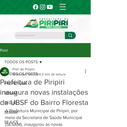
Post
TODOS OS POSTS
Pref. de Piripiri
TODOS OS POSTS
18 de out. de 2024
2 min de leitura
Prefeitura de Piripiri
PREFEITURA
inaugura novas instalações
SESAM
da UBSF do Bairro Floresta
SEDUC
A Prefeitura Municipal de Piripiri, por 
SEMAM
meio da Secretaria de Saúde Municipal 
SEJUCE
(SESAM), inaugurou as novas 