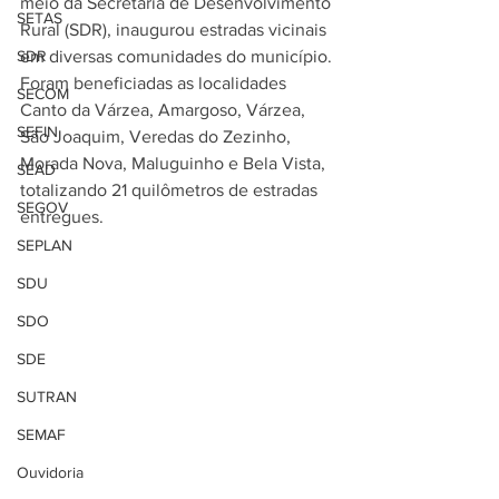
meio da Secretaria de Desenvolvimento 
SETAS
Rural (SDR), inaugurou estradas vicinais 
SDR
em diversas comunidades do município. 
Foram beneficiadas as localidades 
SECOM
Canto da Várzea, Amargoso, Várzea, 
SEFIN
São Joaquim, Veredas do Zezinho, 
Morada Nova, Maluguinho e Bela Vista, 
SEAD
totalizando 21 quilômetros de estradas 
SEGOV
entregues.
SEPLAN
SDU
SDO
SDE
SUTRAN
SEMAF
Ouvidoria