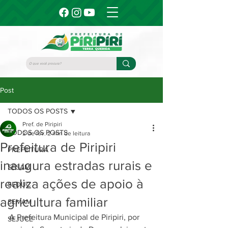
Post
TODOS OS POSTS
Pref. de Piripiri
TODOS OS POSTS
2 de fev.
2 min de leitura
Prefeitura de Piripiri
PREFEITURA
inaugura estradas rurais e
SESAM
realiza ações de apoio à
SEDUC
agricultura familiar
SEMAM
A Prefeitura Municipal de Piripiri, por 
SEJUCE