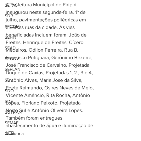
A Prefeitura Municipal de Piripiri 
SETAS
inaugurou nesta segunda-feira, 1º de 
SDR
julho, pavimentações poliédricas em 
SECOM
diversas ruas da cidade. As vias 
beneficiadas incluem foram: João de 
SEFIN
Freitas, Henrique de Freitas, Cícero 
SEAD
Medeiros, Odilon Ferreira, Rua B, 
Francisco Potiguara, Gerônimo Bezerra, 
SEGOV
José Francisco de Carvalho, Projetada, 
SEPLAN
Duque de Caxias, Projetadas 1, 2 , 3 e 4, 
SDU
Antônio Alves, Maria José da Silva, 
Poeta Raimundo, Osires Neves de Melo, 
SDO
Vicente Amâncio, Rita Rocha, Antônio 
SDE
Lopes, Floriano Peixoto, Projetada 
Norte Sul e Antônio Oliveira Lopes. 
SUTRAN
Também foram entregues 
SEMAF
abastecimento de água e iluminação de 
LED. 
Ouvidoria