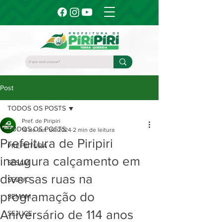
Post
TODOS OS POSTS
Pref. de Piripiri
TODOS OS POSTS
18 de out. de 2024
2 min de leitura
Prefeitura de Piripiri
PREFEITURA
inaugura calçamento em
SESAM
diversas ruas na
SEDUC
programação do
SEMAM
Aniversário de 114 anos
SEJUCE