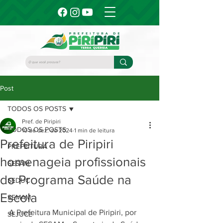
Post
TODOS OS POSTS
Pref. de Piripiri
TODOS OS POSTS
10 de dez. de 2024
1 min de leitura
Prefeitura de Piripiri
PREFEITURA
homenageia profissionais
SESAM
do Programa Saúde na
SEDUC
Escola
SEMAM
A Prefeitura Municipal de Piripiri, por 
SEJUCE