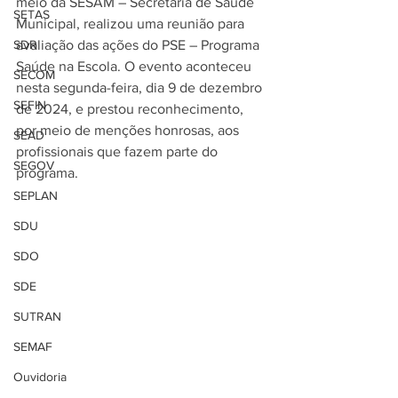
meio da SESAM – Secretaria de Saúde 
SETAS
Municipal, realizou uma reunião para 
SDR
avaliação das ações do PSE – Programa 
Saúde na Escola. O evento aconteceu 
SECOM
nesta segunda-feira, dia 9 de dezembro 
SEFIN
de 2024, e prestou reconhecimento, 
por meio de menções honrosas, aos 
SEAD
profissionais que fazem parte do 
SEGOV
programa.
SEPLAN
SDU
SDO
SDE
SUTRAN
SEMAF
Ouvidoria