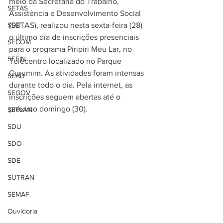
meio da Secretaria do Trabalho, 
SETAS
Assistência e Desenvolvimento Social 
SDR
(SETAS), realizou nesta sexta-feira (28) 
o último dia de inscrições presenciais 
SECOM
para o programa Piripiri Meu Lar, no 
SEFIN
Telecentro localizado no Parque 
Curumim. As atividades foram intensas 
SEAD
durante todo o dia. Pela internet, as 
SEGOV
inscrições seguem abertas até o 
próximo domingo (30).  
SEPLAN
SDU
SDO
SDE
SUTRAN
SEMAF
Ouvidoria