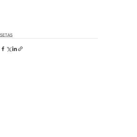
SETAS
Ver tudo
Posts recentes