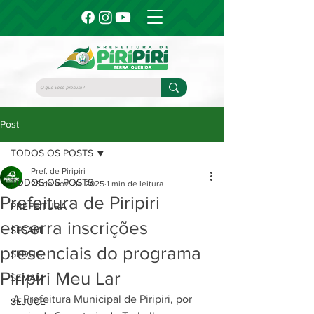
Post
TODOS OS POSTS
Pref. de Piripiri
TODOS OS POSTS
28 de nov. de 2025
1 min de leitura
Prefeitura de Piripiri
PREFEITURA
encerra inscrições
SESAM
presenciais do programa
SEDUC
Piripiri Meu Lar
SEMAM
A Prefeitura Municipal de Piripiri, por 
SEJUCE