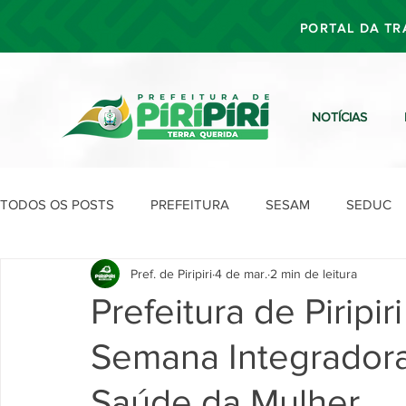
PORTAL DA TR
NOTÍCIAS
TODOS OS POSTS
PREFEITURA
SESAM
SEDUC
Pref. de Piripiri
4 de mar.
2 min de leitura
SEFIN
SEAD
SEGOV
SEPLAN
SDU
Prefeitura de Piripir
Semana Integrador
Saúde da Mulher