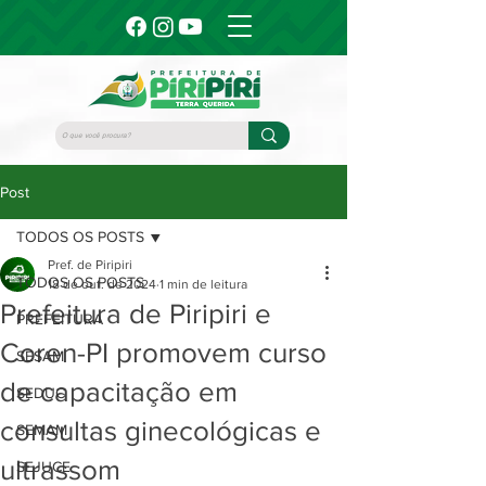
Post
TODOS OS POSTS
Pref. de Piripiri
TODOS OS POSTS
18 de out. de 2024
1 min de leitura
Prefeitura de Piripiri e
PREFEITURA
Coren-PI promovem curso
SESAM
de capacitação em
SEDUC
consultas ginecológicas e
SEMAM
ultrassom
SEJUCE