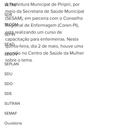
A Prefeitura Municipal de Piripiri, por 
SETAS
meio da Secretaria de Saúde Municipal 
SDR
(SESAM), em parceria com o Conselho 
SECOM
Regional de Enfermagem (Coren-PI), 
está realizando um curso de 
SEFIN
capacitação para enfermeiras. Nesta 
SEAD
quinta-feira, dia 2 de maio, houve uma 
reunião no Centro de Saúde da Mulher 
SEGOV
sobre o tema.
SEPLAN
SDU
SDO
SDE
SUTRAN
SEMAF
Ouvidoria