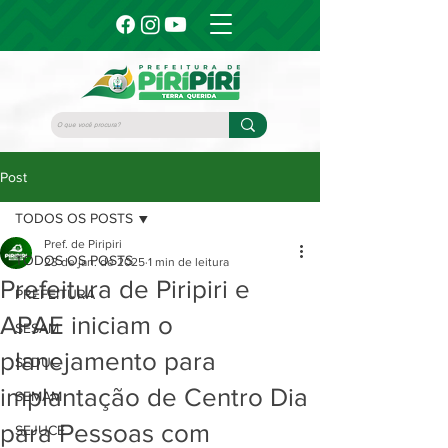
Post
TODOS OS POSTS
Pref. de Piripiri
TODOS OS POSTS
23 de jan. de 2025
1 min de leitura
Prefeitura de Piripiri e
PREFEITURA
APAE iniciam o
SESAM
planejamento para
SEDUC
implantação de Centro Dia
SEMAM
para Pessoas com
SEJUCE