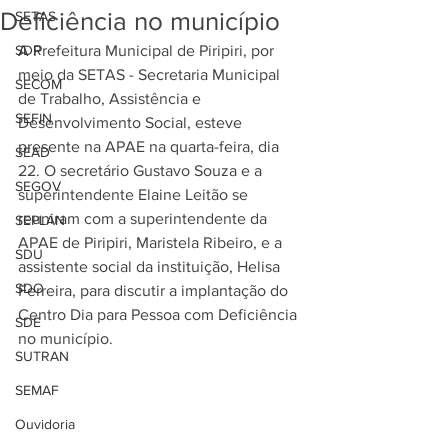
Deficiência no município
SETAS
SDR
A Prefeitura Municipal de Piripiri, por 
meio da SETAS - Secretaria Municipal 
SECOM
de Trabalho, Assistência e 
SEFIN
Desenvolvimento Social, esteve 
presente na APAE na quarta-feira, dia 
SEAD
22. O secretário Gustavo Souza e a 
SEGOV
superintendente Elaine Leitão se 
reuniram com a superintendente da 
SEPLAN
APAE de Piripiri, Maristela Ribeiro, e a 
SDU
assistente social da instituição, Helisa 
SDO
Ferreira, para discutir a implantação do 
Centro Dia para Pessoa com Deficiência 
SDE
no município.
SUTRAN
SEMAF
Ouvidoria