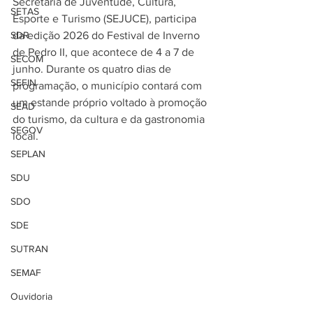
Secretaria de Juventude, Cultura, 
SETAS
Esporte e Turismo (SEJUCE), participa 
SDR
da edição 2026 do Festival de Inverno 
de Pedro II, que acontece de 4 a 7 de 
SECOM
junho. Durante os quatro dias de 
SEFIN
programação, o município contará com 
um estande próprio voltado à promoção 
SEAD
do turismo, da cultura e da gastronomia 
SEGOV
local.
SEPLAN
SDU
SDO
SDE
SUTRAN
SEMAF
Ouvidoria