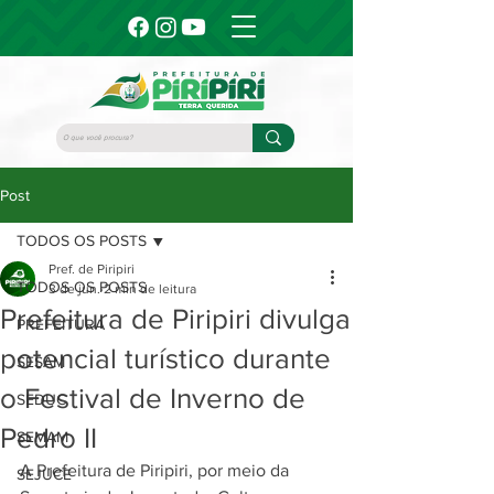
Post
TODOS OS POSTS
Pref. de Piripiri
TODOS OS POSTS
3 de jun.
2 min de leitura
Prefeitura de Piripiri divulga
PREFEITURA
potencial turístico durante
SESAM
o Festival de Inverno de
SEDUC
Pedro II
SEMAM
A Prefeitura de Piripiri, por meio da 
SEJUCE