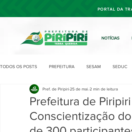
PORTAL DA TR
NOTÍCIAS
TODOS OS POSTS
PREFEITURA
SESAM
SEDUC
Pref. de Piripiri
25 de mai.
2 min de leitura
SEFIN
SEAD
SEGOV
SEPLAN
SDU
Prefeitura de Piripir
Conscientização do
de 300 participante