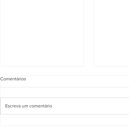
Comentários
Escreva um comentário
Noite da Comenda Juncal
Comenda Ju
destaca trajetória de 37 anos
reconhece s