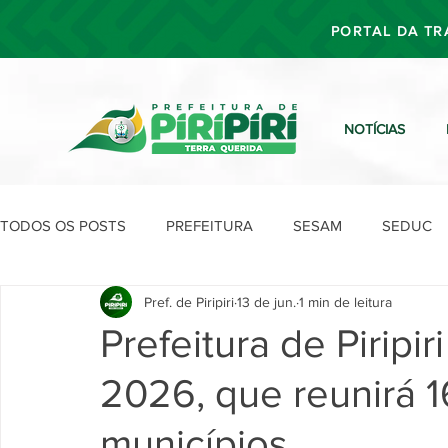
PORTAL DA TR
NOTÍCIAS
TODOS OS POSTS
PREFEITURA
SESAM
SEDUC
Pref. de Piripiri
13 de jun.
1 min de leitura
SEFIN
SEAD
SEGOV
SEPLAN
SDU
Prefeitura de Piripi
2026, que reunirá 1
municípios