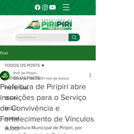
Post
TODOS OS POSTS
Pref. de Piripiri
TODOS OS POSTS
29 de jan. de 2025
1 min de leitura
Prefeitura de Piripiri abre
PREFEITURA
inscrições para o Serviço
SESAM
de Convivência e
SEDUC
Fortalecimento de Vínculos
SEMAM
A Prefeitura Municipal de Piripiri, por 
SEJUCE