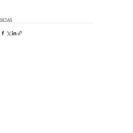
SETAS
Ver tudo
Posts recentes