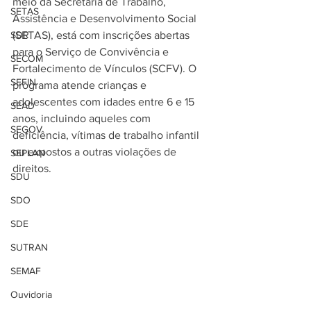
meio da Secretaria de Trabalho, 
SETAS
Assistência e Desenvolvimento Social 
SDR
(SETAS), está com inscrições abertas 
para o Serviço de Convivência e 
SECOM
Fortalecimento de Vínculos (SCFV). O 
SEFIN
programa atende crianças e 
adolescentes com idades entre 6 e 15 
SEAD
anos, incluindo aqueles com 
SEGOV
deficiência, vítimas de trabalho infantil 
ou expostos a outras violações de 
SEPLAN
direitos.
SDU
SDO
SDE
SUTRAN
SEMAF
Ouvidoria