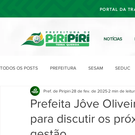
PORTAL DA TR
NOTÍCIAS
TODOS OS POSTS
PREFEITURA
SESAM
SEDUC
Pref. de Piripiri
28 de fev. de 2025
2 min de leitu
SEFIN
SEAD
SEGOV
SEPLAN
SDU
Prefeita Jôve Olivei
para discutir os pr
gestão