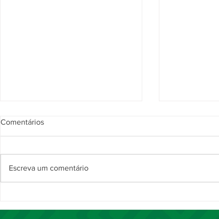
Comentários
Escreva um comentário
Noite da Comenda Juncal
Comenda Ju
destaca trajetória de 37 anos
reconhece s
da magistrada Maria Helena
personalida