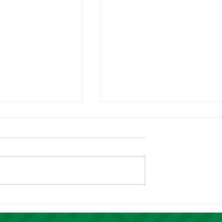
ncal 2026
Prefeita Jôve Oliveira partic
eis
da entrega de Títulos de
des durante
Cidadania Piripiriense