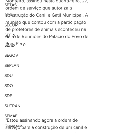
Monteiro, assinou nesta quarta-feira, 27, 
SETAS
ordem de serviço que autoriza a 
SDR
construção do Canil e Gatil Municipal. A 
reunião que contou com a participação 
SECOM
de protetores de animais aconteceu na 
SEFIN
Sala de Reuniões do Palácio do Povo de 
Pery Pery.
SEAD
SEGOV
SEPLAN
SDU
SDO
SDE
SUTRAN
SEMAF
"Estou assinando agora a ordem de 
Ouvidoria
serviço para a construção de um canil e 