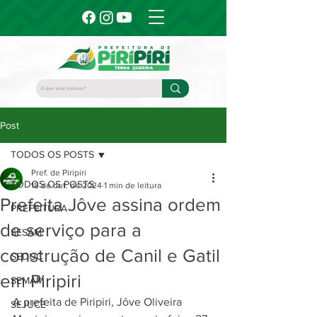
Post
TODOS OS POSTS
Pref. de Piripiri
TODOS OS POSTS
18 de out. de 2024
1 min de leitura
Prefeita Jôve assina ordem
PREFEITURA
de serviço para a
SESAM
construção de Canil e Gatil
SEDUC
em Piripiri
SEMAM
A prefeita de Piripiri, Jôve Oliveira 
SEJUCE