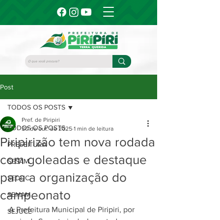
Post
TODOS OS POSTS
Pref. de Piripiri
TODOS OS POSTS
30 de out. de 2025
1 min de leitura
Piripirizão tem nova rodada
PREFEITURA
com goleadas e destaque
SESAM
para a organização do
SEDUC
campeonato
SEMAM
A Prefeitura Municipal de Piripiri, por 
SEJUCE