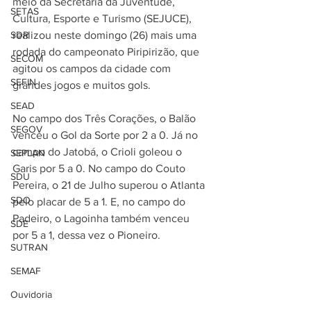
meio da Secretaria da Juventude, 
SETAS
Cultura, Esporte e Turismo (SEJUCE), 
SDR
realizou neste domingo (26) mais uma 
rodada do campeonato Piripirizão, que 
SECOM
agitou os campos da cidade com 
SEFIN
grandes jogos e muitos gols.
SEAD
No campo dos Três Corações, o Balão 
SEGOV
venceu o Gol da Sorte por 2 a 0. Já no 
campo do Jatobá, o Crioli goleou o 
SEPLAN
Garis por 5 a 0. No campo do Couto 
SDU
Pereira, o 21 de Julho superou o Atlanta 
SDO
pelo placar de 5 a 1. E, no campo do 
Padeiro, o Lagoinha também venceu 
SDE
por 5 a 1, dessa vez o Pioneiro.
SUTRAN
SEMAF
Ouvidoria