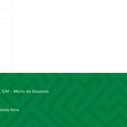
 S/N° - Morro da Saudade
exta-feira: