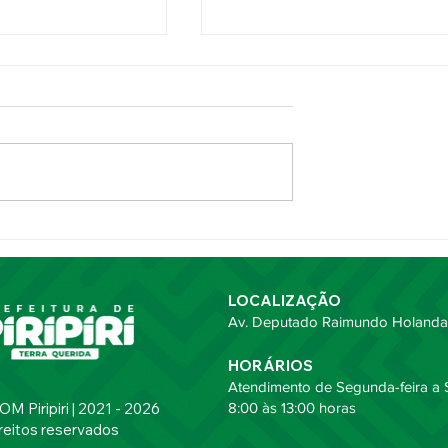
026 começa com
Prefeitura de Piripiri lança
ico, grandes
programa Mais Cultura e
vimenta a
inaugura Escola de Artes
cal
LOCALIZAÇÃO
Av. Deputado Raimundo Holanda,
HORÁRIOS
Atendimento de Segunda-feira a S
 Piripiri | 2021 - 2026
8:00 às 13:00 horas
reitos reservados