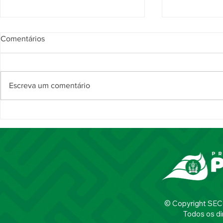
Comentários
Escreva um comentário
Ruralzão 2026 distribui R$
Pirifolia 2
82,5 mil em premiações e
grande públ
incentivos e consagra a
shows e mo
Sussuarana campeã
economia lo
© Copyright SECOM
Todos os di