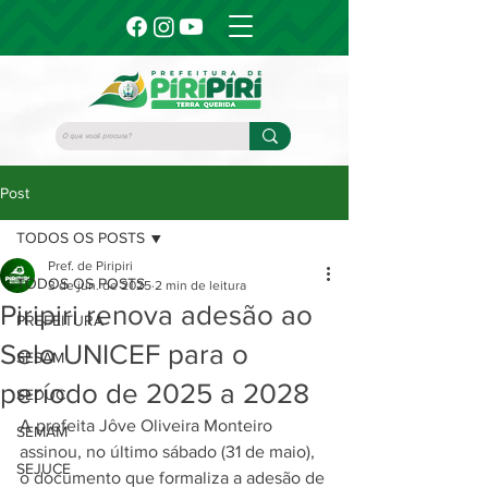
Post
TODOS OS POSTS
Pref. de Piripiri
TODOS OS POSTS
3 de jun. de 2025
2 min de leitura
Piripiri renova adesão ao
PREFEITURA
Selo UNICEF para o
SESAM
período de 2025 a 2028
SEDUC
A prefeita Jôve Oliveira Monteiro 
SEMAM
assinou, no último sábado (31 de maio), 
SEJUCE
o documento que formaliza a adesão de 