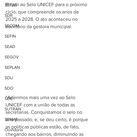
Piripiri ao Selo UNICEF para o próximo 
SETAS
ciclo, que compreende os anos de 
SDR
2025 a 2028. O ato aconteceu no 
SECOM
escritório da gestora municipal.
SEFIN
SEAD
SEGOV
SEPLAN
SDU
SDO
“Aderimos mais uma vez ao Selo 
SDE
UNICEF com a união de todas as 
SUTRAN
secretarias. Conquistamos o selo no 
ano passado, e, se deu certo, é porque 
SEMAF
as políticas públicas estão, de fato, 
Ouvidoria
chegando aos bairros, diminuindo as 