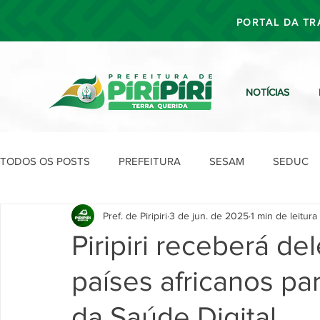
PORTAL DA TR
NOTÍCIAS
TODOS OS POSTS
PREFEITURA
SESAM
SEDUC
Pref. de Piripiri
3 de jun. de 2025
1 min de leitura
SEFIN
SEAD
SEGOV
SEPLAN
SDU
Piripiri receberá d
países africanos p
da Saúde Digital