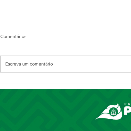
Comentários
Escreva um comentário
Noite da Comenda Juncal
Comenda Ju
destaca trajetória de 37 anos
reconhece s
da magistrada Maria Helena
personalida
Andrade Cavalcante
celebração p
Piripiri