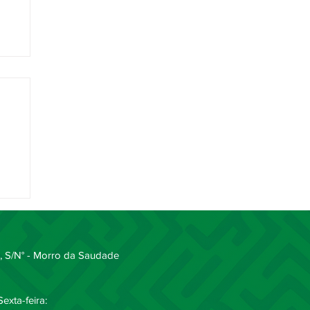
ipa
 S/N° - Morro da Saudade
exta-feira: