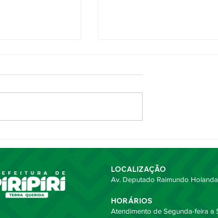
ncal 2026
Prefeita Jôve Oliveira partic
eis
da entrega de Títulos de
des durante
Cidadania Piripiriense
elos 116 anos de
LOCALIZAÇÃO
Av. Deputado Raimundo Holanda,
HORÁRIOS
Atendimento de Segunda-feira a S