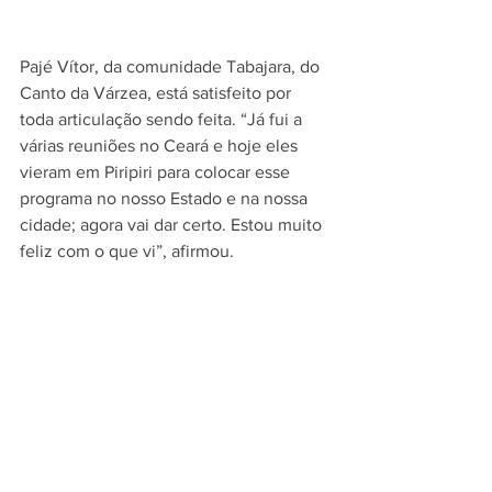
Pajé Vítor, da comunidade Tabajara, do 
Canto da Várzea, está satisfeito por 
toda articulação sendo feita. “Já fui a 
várias reuniões no Ceará e hoje eles 
vieram em Piripiri para colocar esse 
programa no nosso Estado e na nossa 
cidade; agora vai dar certo. Estou muito 
feliz com o que vi”, afirmou.
“Hoje é um dia histórico para os 
indígenas, porque estamos vendo um 
programa onde vamos ser bem aceitos. 
Nos sentimos pessoas ouvidas e isso é 
muito bom”, finalizou Rodolfo Pereira, 
professor de história e representante da 
comunidade Tabajara.