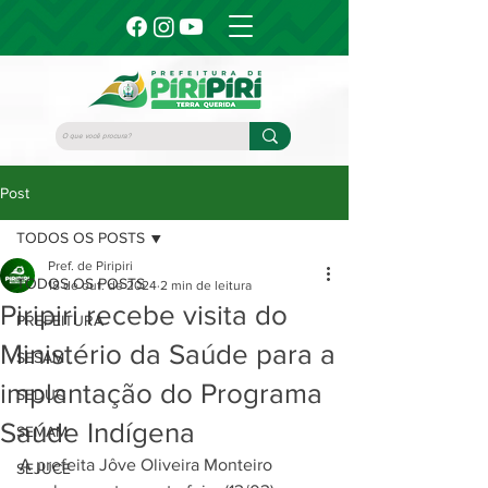
Post
TODOS OS POSTS
Pref. de Piripiri
TODOS OS POSTS
18 de out. de 2024
2 min de leitura
Piripiri recebe visita do
PREFEITURA
Ministério da Saúde para a
SESAM
implantação do Programa
SEDUC
Saúde Indígena
SEMAM
A prefeita Jôve Oliveira Monteiro 
SEJUCE