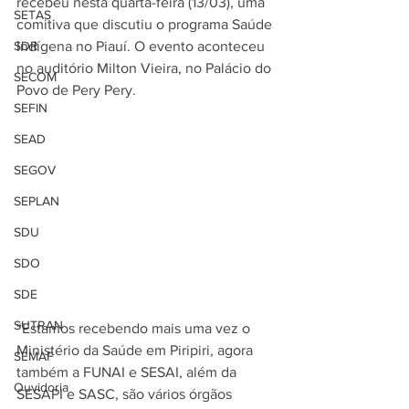
recebeu nesta quarta-feira (13/03), uma 
SETAS
comitiva que discutiu o programa Saúde 
SDR
Indígena no Piauí. O evento aconteceu 
no auditório Milton Vieira, no Palácio do 
SECOM
Povo de Pery Pery.
SEFIN
SEAD
SEGOV
SEPLAN
SDU
SDO
SDE
SUTRAN
“Estamos recebendo mais uma vez o 
Ministério da Saúde em Piripiri, agora 
SEMAF
também a FUNAI e SESAI, além da 
Ouvidoria
SESAPI e SASC, são vários órgãos 