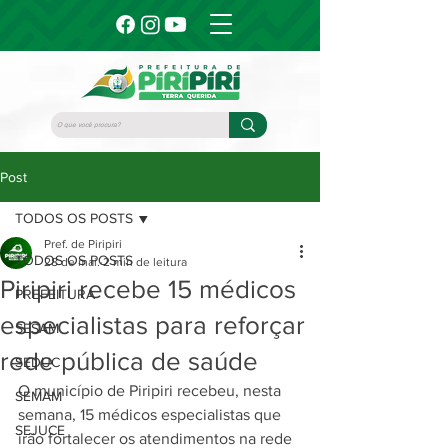
Post
TODOS OS POSTS
Pref. de Piripiri
TODOS OS POSTS
28 de mai.
2 min de leitura
Piripiri recebe 15 médicos
PREFEITURA
especialistas para reforçar
SESAM
rede pública de saúde
SEDUC
O município de Piripiri recebeu, nesta 
SEMAM
semana, 15 médicos especialistas que 
SEJUCE
irão fortalecer os atendimentos na rede 