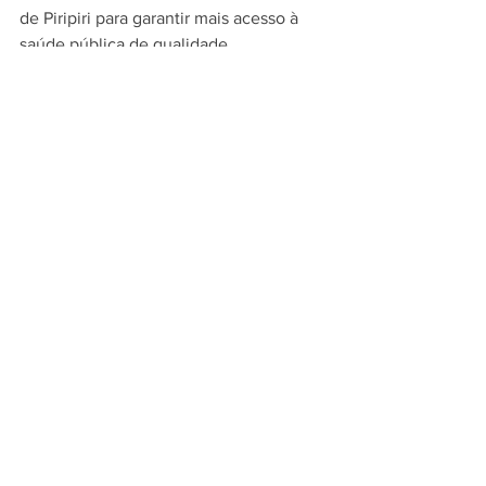
de Piripiri para garantir mais acesso à 
saúde pública de qualidade, 
fortalecendo os serviços ofertados à 
população.
PREFEITURA
Ver tudo
Posts recentes