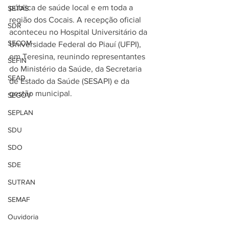
pública de saúde local e em toda a 
SETAS
região dos Cocais. A recepção oficial 
SDR
aconteceu no Hospital Universitário da 
SECOM
Universidade Federal do Piauí (UFPI), 
em Teresina, reunindo representantes 
SEFIN
do Ministério da Saúde, da Secretaria 
SEAD
de Estado da Saúde (SESAPI) e da 
gestão municipal.
SEGOV
SEPLAN
SDU
SDO
SDE
SUTRAN
SEMAF
Ouvidoria