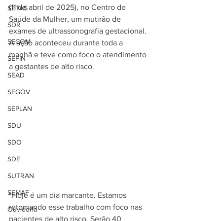
(11 de abril de 2025), no Centro de 
SETAS
Saúde da Mulher, um mutirão de 
SDR
exames de ultrassonografia gestacional. 
SECOM
A ação aconteceu durante toda a 
manhã e teve como foco o atendimento 
SEFIN
a gestantes de alto risco.
SEAD
SEGOV
SEPLAN
SDU
SDO
SDE
SUTRAN
SEMAF
“Hoje é um dia marcante. Estamos 
retomando esse trabalho com foco nas 
Ouvidoria
pacientes de alto risco. Serão 40 