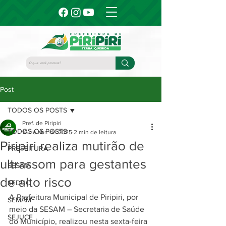
Post
TODOS OS POSTS
Pref. de Piripiri
TODOS OS POSTS
16 de abr. de 2025
2 min de leitura
Piripiri realiza mutirão de
PREFEITURA
ultrassom para gestantes
SESAM
de alto risco
SEDUC
A Prefeitura Municipal de Piripiri, por 
SEMAM
meio da SESAM – Secretaria de Saúde 
SEJUCE
do Município, realizou nesta sexta-feira 