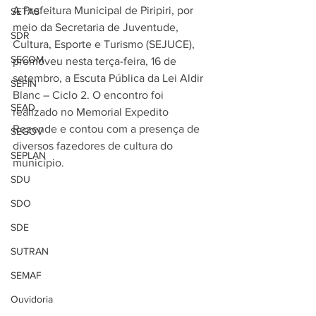
A Prefeitura Municipal de Piripiri, por 
SETAS
meio da Secretaria de Juventude, 
SDR
Cultura, Esporte e Turismo (SEJUCE), 
SECOM
promoveu nesta terça-feira, 16 de 
setembro, a Escuta Pública da Lei Aldir 
SEFIN
Blanc – Ciclo 2. O encontro foi 
SEAD
realizado no Memorial Expedito 
Rezende e contou com a presença de 
SEGOV
diversos fazedores de cultura do 
SEPLAN
município.
SDU
SDO
SDE
SUTRAN
SEMAF
Ouvidoria