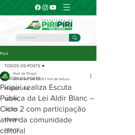
Post
TODOS OS POSTS
Pref. de Piripiri
TODOS OS POSTS
20 de set. de 2025
1 min de leitura
Piripiri realiza Escuta
PREFEITURA
Pública da Lei Aldir Blanc –
SESAM
Ciclo 2 com participação
SEDUC
ativa da comunidade
SEMAM
cultural
SEJUCE