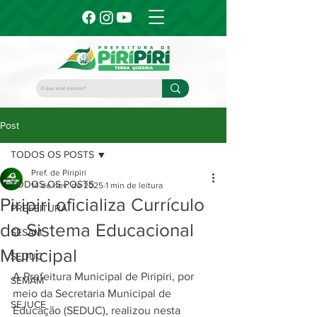
Post
TODOS OS POSTS
Pref. de Piripiri
TODOS OS POSTS
14 de nov. de 2025
1 min de leitura
Piripiri oficializa Currículo
PREFEITURA
do Sistema Educacional
SESAM
Municipal
SEDUC
A Prefeitura Municipal de Piripiri, por 
SEMAM
meio da Secretaria Municipal de 
SEJUCE
Educação (SEDUC), realizou nesta 