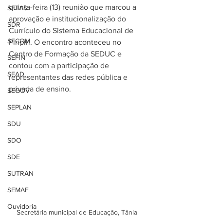
quinta-feira (13) reunião que marcou a 
SETAS
aprovação e institucionalização do 
SDR
Currículo do Sistema Educacional de 
SECOM
Piripiri. O encontro aconteceu no 
Centro de Formação da SEDUC e 
SEFIN
contou com a participação de 
SEAD
representantes das redes pública e 
privada de ensino.  
SEGOV
SEPLAN
SDU
SDO
SDE
SUTRAN
SEMAF
Ouvidoria
Secretária municipal de Educação, Tânia 