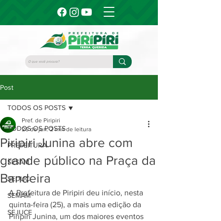
Post
TODOS OS POSTS
Pref. de Piripiri
TODOS OS POSTS
26 de jun.
2 min de leitura
Piripiri Junina abre com
PREFEITURA
grande público na Praça da
SESAM
Bandeira
SEDUC
A Prefeitura de Piripiri deu início, nesta 
SEMAM
quinta-feira (25), a mais uma edição da 
SEJUCE
Piripiri Junina, um dos maiores eventos 