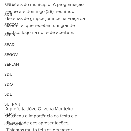
culturais do município. A programação 
SETAS
segue até domingo (28), reunindo 
SDR
dezenas de grupos juninos na Praça da 
SECOM
Bandeira, que recebeu um grande 
público logo na noite de abertura.
SEFIN
SEAD
SEGOV
SEPLAN
SDU
SDO
SDE
SUTRAN
A prefeita Jôve Oliveira Monteiro 
SEMAF
destacou a importância da festa e a 
diversidade das apresentações. 
Ouvidoria
“Estamos muito felizes em trazer 