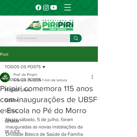
Post
TODOS OS POSTS
Pref. de Piripiri
TODOS OS POSTS
6 de jul. de 2025
1 min de leitura
Piripiri comemora 115 anos
PREFEITURA
com inaugurações de UBSF
SESAM
e Escola no Pé do Morro
SEDUC
Neste sábado, 5 de julho, foram 
SEMAM
inauguradas as novas instalações da 
SEJUCE
Unidade Básica de Saúde da Família 