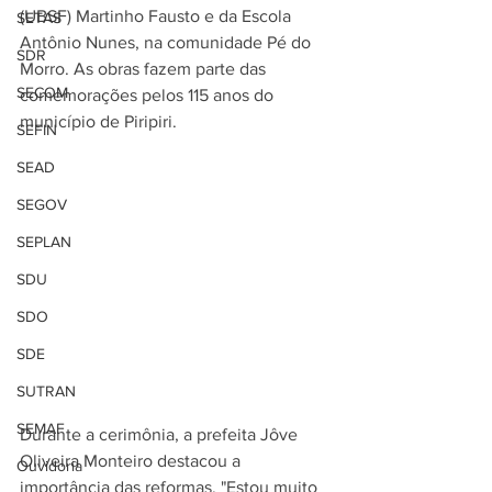
(UBSF) Martinho Fausto e da Escola 
SETAS
Antônio Nunes, na comunidade Pé do 
SDR
Morro. As obras fazem parte das 
SECOM
comemorações pelos 115 anos do 
município de Piripiri.
SEFIN
SEAD
SEGOV
SEPLAN
SDU
SDO
SDE
SUTRAN
SEMAF
Durante a cerimônia, a prefeita Jôve 
Oliveira Monteiro destacou a 
Ouvidoria
importância das reformas. "Estou muito 