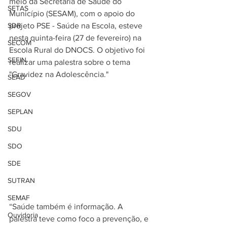
meio da Secretaria de Saúde do 
SETAS
Município (SESAM), com o apoio do 
SDR
projeto PSE - Saúde na Escola, esteve 
nesta quinta-feira (27 de fevereiro) na 
SECOM
Escola Rural do DNOCS. O objetivo foi 
SEFIN
realizar uma palestra sobre o tema 
"Gravidez na Adolescência."
SEAD
SEGOV
SEPLAN
SDU
SDO
SDE
SUTRAN
SEMAF
“Saúde também é informação. A 
Ouvidoria
palestra teve como foco a prevenção, e 