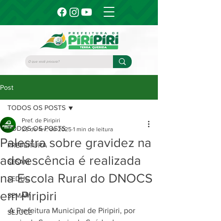
Post
TODOS OS POSTS
Pref. de Piripiri
TODOS OS POSTS
28 de fev. de 2025
1 min de leitura
Palestra sobre gravidez na
PREFEITURA
adolescência é realizada
SESAM
na Escola Rural do DNOCS
SEDUC
em Piripiri
SEMAM
A Prefeitura Municipal de Piripiri, por 
SEJUCE