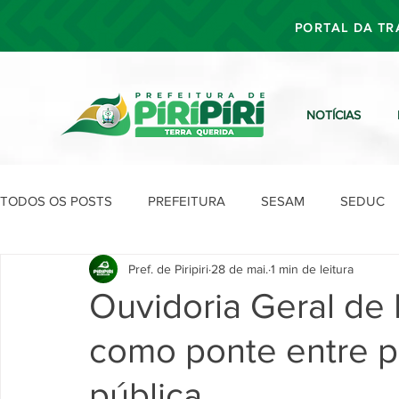
PORTAL DA TR
NOTÍCIAS
TODOS OS POSTS
PREFEITURA
SESAM
SEDUC
Pref. de Piripiri
28 de mai.
1 min de leitura
SEFIN
SEAD
SEGOV
SEPLAN
SDU
Ouvidoria Geral de P
como ponte entre p
pública