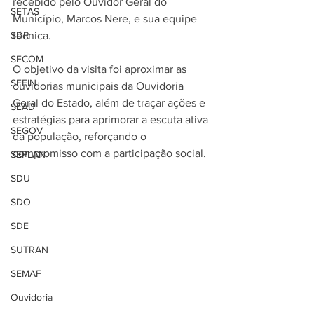
recebido pelo Ouvidor Geral do 
SETAS
Município, Marcos Nere, e sua equipe 
SDR
técnica.
SECOM
O objetivo da visita foi aproximar as 
SEFIN
ouvidorias municipais da Ouvidoria 
Geral do Estado, além de traçar ações e 
SEAD
estratégias para aprimorar a escuta ativa 
SEGOV
da população, reforçando o 
compromisso com a participação social.
SEPLAN
SDU
SDO
SDE
SUTRAN
SEMAF
Ouvidoria