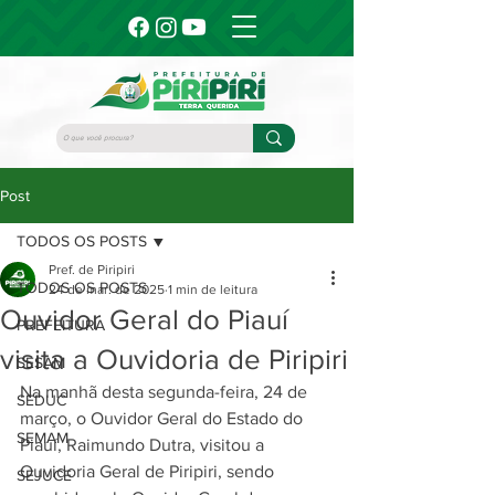
Post
TODOS OS POSTS
Pref. de Piripiri
TODOS OS POSTS
24 de mar. de 2025
1 min de leitura
Ouvidor Geral do Piauí
PREFEITURA
visita a Ouvidoria de Piripiri
SESAM
Na manhã desta segunda-feira, 24 de 
SEDUC
março, o Ouvidor Geral do Estado do 
SEMAM
Piauí, Raimundo Dutra, visitou a 
Ouvidoria Geral de Piripiri, sendo 
SEJUCE