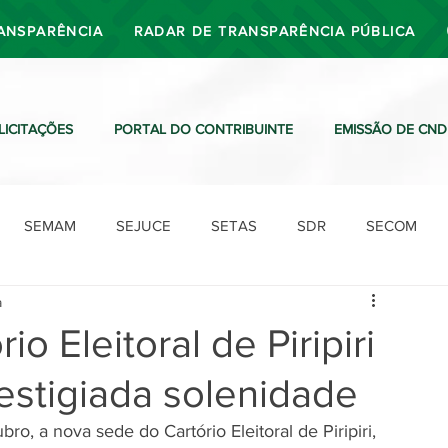
ANSPARÊNCIA
RADAR DE TRANSPARÊNCIA PÚBLICA
LICITAÇÕES
PORTAL DO CONTRIBUINTE
EMISSÃO DE CND
SEMAM
SEJUCE
SETAS
SDR
SECOM
a
SDO
SDE
SUTRAN
SEMAF
Ouvidoria
o Eleitoral de Piripiri
estigiada solenidade
ro, a nova sede do Cartório Eleitoral de Piripiri, 