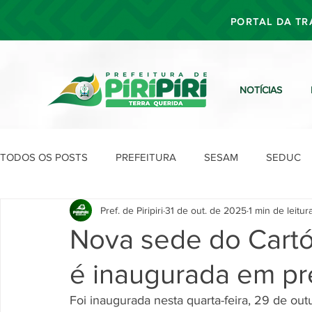
PORTAL DA TR
NOTÍCIAS
TODOS OS POSTS
PREFEITURA
SESAM
SEDUC
Pref. de Piripiri
31 de out. de 2025
1 min de leitur
SEFIN
SEAD
SEGOV
SEPLAN
SDU
Nova sede do Cartóri
é inaugurada em pr
Foi inaugurada nesta quarta-feira, 29 de outub