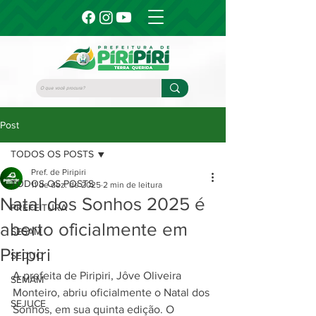
Post
TODOS OS POSTS
Pref. de Piripiri
TODOS OS POSTS
11 de dez. de 2025
2 min de leitura
Natal dos Sonhos 2025 é
PREFEITURA
aberto oficialmente em
SESAM
Piripiri
SEDUC
A prefeita de Piripiri, Jôve Oliveira 
SEMAM
Monteiro, abriu oficialmente o Natal dos 
SEJUCE
Sonhos, em sua quinta edição. O 