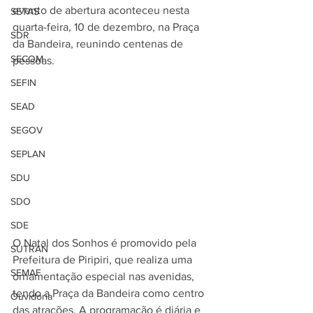
evento de abertura aconteceu nesta 
SETAS
quarta-feira, 10 de dezembro, na Praça 
SDR
da Bandeira, reunindo centenas de 
SECOM
pessoas.
SEFIN
SEAD
SEGOV
SEPLAN
SDU
SDO
SDE
O Natal dos Sonhos é promovido pela 
SUTRAN
Prefeitura de Piripiri, que realiza uma 
SEMAF
ornamentação especial nas avenidas, 
tendo a Praça da Bandeira como centro 
Ouvidoria
das atrações. A programação é diária e 