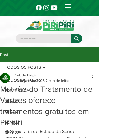
Post
TODOS OS POSTS
Pref. de Piripiri
TODOS OS POSTS
24 de jan. de 2025
2 min de leitura
Mutirão do Tratamento de
PREFEITURA
Varizes oferece
SESAM
tratamentos gratuitos em
SEDUC
Piripiri
SEMAM
A Secretaria de Estado da Saúde 
SEJUCE