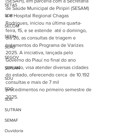
(SESAPI), em parceria com a Secretaria 
SETAS
de Saúde Municipal de Piripiri (SESAM) 
SDR
e o Hospital Regional Chagas 
Rodrigues, iniciou na última quarta-
SECOM
feira, 15, e se estende  até o domingo, 
SEFIN
dia 26, as consultas de triagem e 
tratamentos do Programa de Varizes 
SEAD
2025. A iniciativa, lançada pelo 
SEGOV
Governo do Piauí no final do ano 
passado, visa atender diversas cidades 
SEPLAN
do estado, oferecendo cerca  de 10.192 
SDU
consultas e mais de 7 mil 
SDO
procedimentos no primeiro semestre de 
2025.
SDE
SUTRAN
SEMAF
Ouvidoria