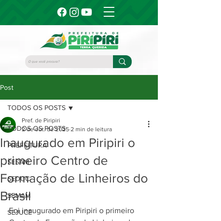
Post
TODOS OS POSTS
Pref. de Piripiri
TODOS OS POSTS
2 de out. de 2025
2 min de leitura
Inaugurado em Piripiri o
PREFEITURA
primeiro Centro de
SESAM
Formação de Linheiros do
SEDUC
Brasil
SEMAM
Foi inaugurado em Piripiri o primeiro 
SEJUCE