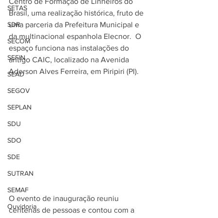
Centro de Formação de Linheiros do 
SETAS
Brasil, uma realização histórica, fruto de 
SDR
uma parceria da Prefeitura Municipal e 
da multinacional espanhola Elecnor.  O 
SECOM
espaço funciona nas instalações do 
SEFIN
antigo CAIC, localizado na Avenida 
Aderson Alves Ferreira, em Piripiri (PI).
SEAD
SEGOV
SEPLAN
SDU
SDO
SDE
SUTRAN
SEMAF
O evento de inauguração reuniu 
Ouvidoria
centenas de pessoas e contou com a 