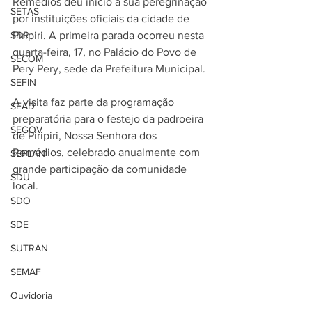
Remédios deu início à sua peregrinação 
SETAS
por instituições oficiais da cidade de 
SDR
Piripiri. A primeira parada ocorreu nesta 
quarta-feira, 17, no Palácio do Povo de 
SECOM
Pery Pery, sede da Prefeitura Municipal.
SEFIN
A visita faz parte da programação 
SEAD
preparatória para o festejo da padroeira 
SEGOV
de Piripiri, Nossa Senhora dos 
Remédios, celebrado anualmente com 
SEPLAN
grande participação da comunidade 
SDU
local.
SDO
SDE
SUTRAN
SEMAF
Ouvidoria