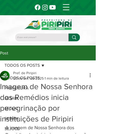
Post
TODOS OS POSTS
Pref. de Piripiri
TODOS OS POSTS
20 de set. de 2025
1 min de leitura
Imagem de Nossa Senhora
PREFEITURA
dos Remédios inicia
SESAM
peregrinação por
SEDUC
instituições de Piripiri
SEMAM
A imagem de Nossa Senhora dos 
SEJUCE