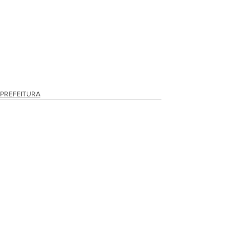
PREFEITURA
Ver tudo
Posts recentes