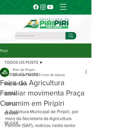
Post
TODOS OS POSTS
Pref. de Piripiri
TODOS OS POSTS
29 de jul. de 2025
1 min de leitura
Feira da Agricultura
PREFEITURA
Familiar movimenta Praça
SESAM
Curumim em Piripiri
SEDUC
A Prefeitura Municipal de Piripiri, por 
SEMAM
meio da Secretaria da Agricultura 
SEJUCE
Familiar (SAF), realizou nesta sexta-