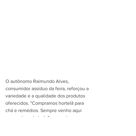
O autônomo Raimundo Alves, 
consumidor assíduo da feira, reforçou a 
variedade e a qualidade dos produtos 
oferecidos. "Compramos hortelã para 
chá e remédios. Sempre venho aqui 
porque tem de tudo", comentou.
O produtor Francisco Furtado, da 