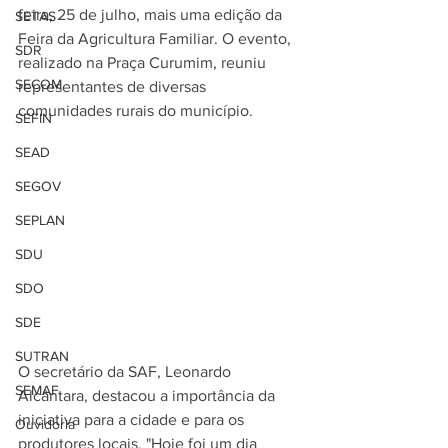
feira, 25 de julho, mais uma edição da 
SETAS
Feira da Agricultura Familiar. O evento, 
SDR
realizado na Praça Curumim, reuniu 
SECOM
representantes de diversas 
comunidades rurais do município.
SEFIN
SEAD
SEGOV
SEPLAN
SDU
SDO
SDE
SUTRAN
O secretário da SAF, Leonardo 
SEMAF
Alcântara, destacou a importância da 
iniciativa para a cidade e para os 
Ouvidoria
produtores locais. "Hoje foi um dia 