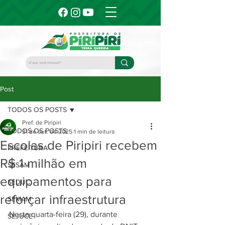
Post
TODOS OS POSTS
Pref. de Piripiri
TODOS OS POSTS
31 de out. de 2025
1 min de leitura
Escolas de Piripiri recebem
PREFEITURA
R$ 1 milhão em
SESAM
equipamentos para
SEDUC
reforçar infraestrutura
SEMAM
Nesta quarta-feira (29), durante 
SEJUCE