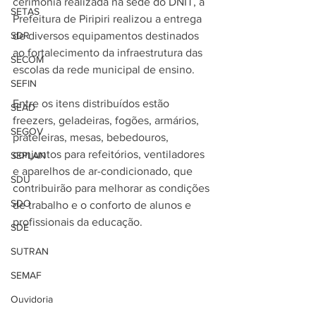
cerimônia realizada na sede do DNIT, a 
SETAS
Prefeitura de Piripiri realizou a entrega 
SDR
de diversos equipamentos destinados 
ao fortalecimento da infraestrutura das 
SECOM
escolas da rede municipal de ensino.
SEFIN
Entre os itens distribuídos estão 
SEAD
freezers, geladeiras, fogões, armários, 
SEGOV
prateleiras, mesas, bebedouros, 
conjuntos para refeitórios, ventiladores 
SEPLAN
e aparelhos de ar-condicionado, que 
SDU
contribuirão para melhorar as condições 
SDO
de trabalho e o conforto de alunos e 
profissionais da educação.
SDE
SUTRAN
SEMAF
Ouvidoria