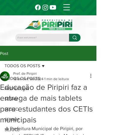
Post
TODOS OS POSTS
Pref. de Piripiri
TODOS OS POSTS
18 de out. de 2024
1 min de leitura
Educação de Piripiri faz a
PREFEITURA
entrega de mais tablets
SESAM
para estudantes dos CETIs
SEDUC
municipais
SEMAM
A Prefeitura Municipal de Piripiri, por 
SEJUCE