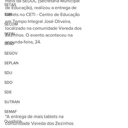
meio da SEDUC (Secretaria Municipal 
SETAS
de Educação), realizou a entrega de 
SDR
tablets no CETI - Centro de Educação 
em Tempo Integral José Oliveira, 
SECOM
localizado na comunidade Vereda dos 
SEFIN
Zezinhos. O evento aconteceu na 
segunda-feira, 24. 
SEAD
SEGOV
SEPLAN
SDU
SDO
SDE
SUTRAN
SEMAF
"A entrega de mais tablets na 
Ouvidoria
comunidade Vereda dos Zezinhos 