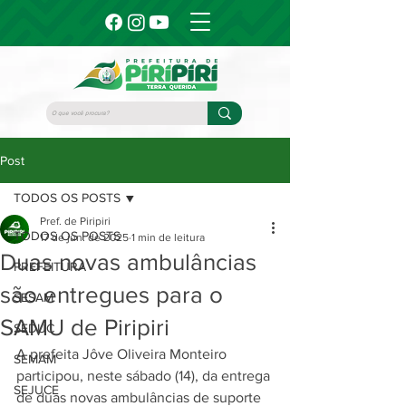
Post
TODOS OS POSTS
Pref. de Piripiri
TODOS OS POSTS
17 de jun. de 2025
1 min de leitura
Duas novas ambulâncias
PREFEITURA
são entregues para o
SESAM
SAMU de Piripiri
SEDUC
A prefeita Jôve Oliveira Monteiro 
SEMAM
participou, neste sábado (14), da entrega 
SEJUCE
de duas novas ambulâncias de suporte 