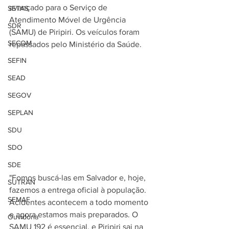
avançado para o Serviço de 
SETAS
Atendimento Móvel de Urgência 
SDR
(SAMU) de Piripiri. Os veículos foram 
SECOM
repassados pelo Ministério da Saúde.
SEFIN
SEAD
SEGOV
SEPLAN
SDU
SDO
SDE
"Fomos buscá-las em Salvador e, hoje, 
SUTRAN
fazemos a entrega oficial à população. 
SEMAF
Acidentes acontecem a todo momento 
e agora estamos mais preparados. O 
Ouvidoria
SAMU 192 é essencial, e Piripiri sai na 