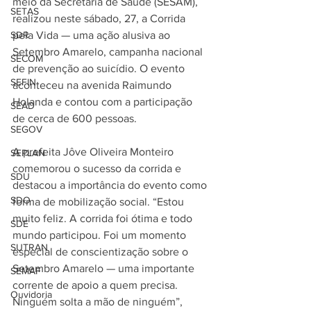
meio da Secretaria de Saúde (SESAM), 
SETAS
realizou neste sábado, 27, a Corrida 
SDR
pela Vida — uma ação alusiva ao 
Setembro Amarelo, campanha nacional 
SECOM
de prevenção ao suicídio. O evento 
SEFIN
aconteceu na avenida Raimundo 
Holanda e contou com a participação 
SEAD
de cerca de 600 pessoas.
SEGOV
A prefeita Jôve Oliveira Monteiro 
SEPLAN
comemorou o sucesso da corrida e 
SDU
destacou a importância do evento como 
SDO
forma de mobilização social. “Estou 
muito feliz. A corrida foi ótima e todo 
SDE
mundo participou. Foi um momento 
SUTRAN
especial de conscientização sobre o 
Setembro Amarelo — uma importante 
SEMAF
corrente de apoio a quem precisa. 
Ouvidoria
Ninguém solta a mão de ninguém”, 