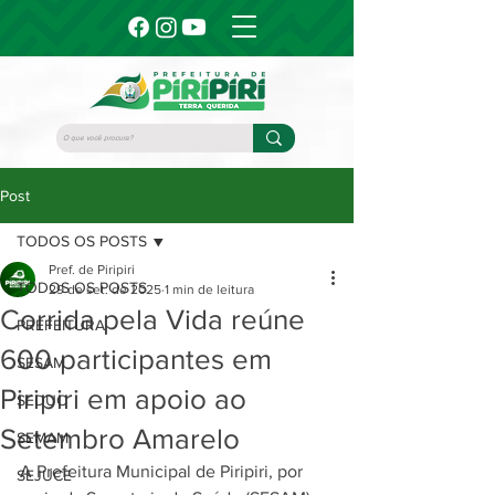
Post
TODOS OS POSTS
Pref. de Piripiri
TODOS OS POSTS
29 de set. de 2025
1 min de leitura
Corrida pela Vida reúne
PREFEITURA
600 participantes em
SESAM
Piripiri em apoio ao
SEDUC
Setembro Amarelo
SEMAM
A Prefeitura Municipal de Piripiri, por 
SEJUCE