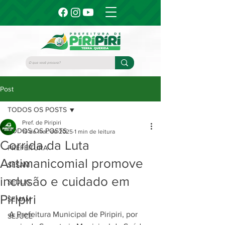
Post
TODOS OS POSTS
Pref. de Piripiri
TODOS OS POSTS
19 de mai. de 2025
1 min de leitura
Corrida da Luta
PREFEITURA
Antimanicomial promove
SESAM
inclusão e cuidado em
SEDUC
Piripiri
SEMAM
A Prefeitura Municipal de Piripiri, por 
SEJUCE