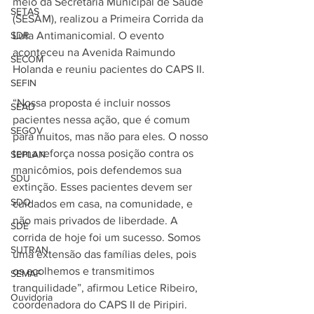
meio da Secretaria Municipal de Saúde 
SETAS
(SESAM), realizou a Primeira Corrida da 
SDR
Luta Antimanicomial. O evento 
aconteceu na Avenida Raimundo 
SECOM
Holanda e reuniu pacientes do CAPS II.
SEFIN
“Nossa proposta é incluir nossos 
SEAD
pacientes nessa ação, que é comum 
SEGOV
para muitos, mas não para eles. O nosso 
tema reforça nossa posição contra os 
SEPLAN
manicômios, pois defendemos sua 
SDU
extinção. Esses pacientes devem ser 
SDO
cuidados em casa, na comunidade, e 
não mais privados de liberdade. A 
SDE
corrida de hoje foi um sucesso. Somos 
SUTRAN
uma extensão das famílias deles, pois 
os acolhemos e transmitimos 
SEMAF
tranquilidade”, afirmou Letice Ribeiro, 
Ouvidoria
coordenadora do CAPS II de Piripiri.