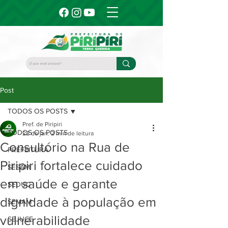
Post
TODOS OS POSTS
Pref. de Piripiri
TODOS OS POSTS
22 de jan.
2 min de leitura
Consultório na Rua de
PREFEITURA
Piripiri fortalece cuidado
SESAM
em saúde e garante
SEDUC
dignidade à população em
SEMAM
vulnerabilidade
SEJUCE