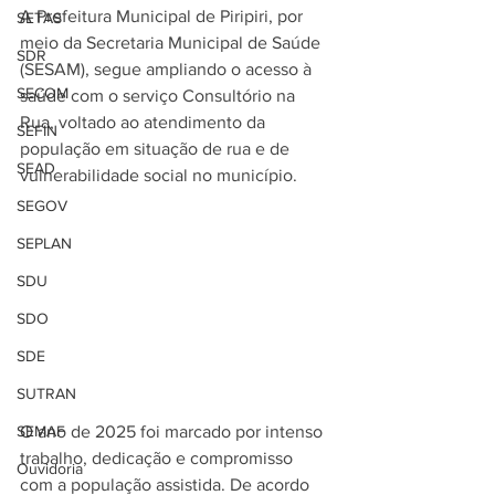
A Prefeitura Municipal de Piripiri, por 
SETAS
meio da Secretaria Municipal de Saúde 
SDR
(SESAM), segue ampliando o acesso à 
SECOM
saúde com o serviço Consultório na 
Rua, voltado ao atendimento da 
SEFIN
população em situação de rua e de 
SEAD
vulnerabilidade social no município.
SEGOV
SEPLAN
SDU
SDO
SDE
SUTRAN
O ano de 2025 foi marcado por intenso 
SEMAF
trabalho, dedicação e compromisso 
Ouvidoria
com a população assistida. De acordo 