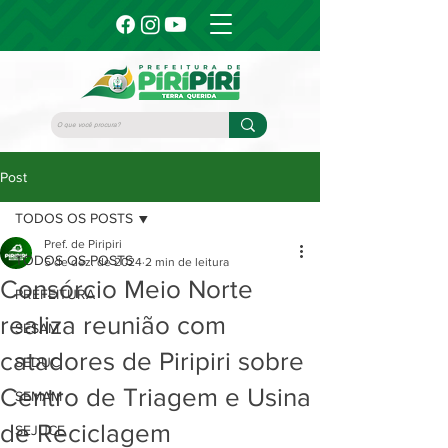
Post
TODOS OS POSTS
Pref. de Piripiri
TODOS OS POSTS
5 de dez. de 2024
2 min de leitura
Consórcio Meio Norte
PREFEITURA
realiza reunião com
SESAM
catadores de Piripiri sobre
SEDUC
Centro de Triagem e Usina
SEMAM
de Reciclagem
SEJUCE