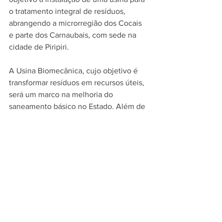
o tratamento integral de resíduos, 
abrangendo a microrregião dos Cocais 
e parte dos Carnaubais, com sede na 
cidade de Piripiri.
A Usina Biomecânica, cujo objetivo é 
transformar resíduos em recursos úteis, 
será um marco na melhoria do 
saneamento básico no Estado. Além de 
contribuir para o reaproveitamento do 
lixo diário, a usina também atuará no 
tratamento dos lixões antigos, 
representando um grande avanço na 
gestão de resíduos na região norte do 
Piauí.