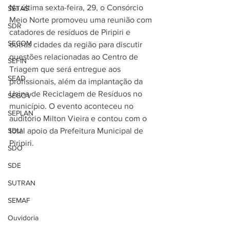
Na última sexta-feira, 29, o Consórcio 
SETAS
Meio Norte promoveu uma reunião com 
SDR
catadores de resíduos de Piripiri e 
SECOM
outras cidades da região para discutir 
questões relacionadas ao Centro de 
SEFIN
Triagem que será entregue aos 
SEAD
profissionais, além da implantação da 
Usina de Reciclagem de Resíduos no 
SEGOV
município. O evento aconteceu no 
SEPLAN
auditório Milton Vieira e contou com o 
SDU
total apoio da Prefeitura Municipal de 
Piripiri.
SDO
SDE
SUTRAN
SEMAF
Ouvidoria