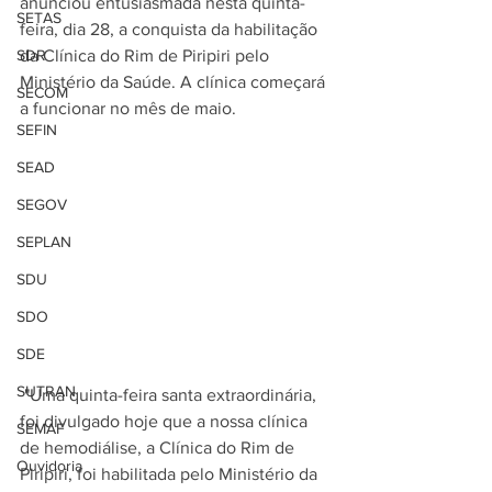
anunciou entusiasmada nesta quinta-
SETAS
feira, dia 28, a conquista da habilitação 
SDR
da Clínica do Rim de Piripiri pelo 
Ministério da Saúde. A clínica começará 
SECOM
a funcionar no mês de maio. 
SEFIN
SEAD
SEGOV
SEPLAN
SDU
SDO
SDE
SUTRAN
 "Uma quinta-feira santa extraordinária, 
foi divulgado hoje que a nossa clínica 
SEMAF
de hemodiálise, a Clínica do Rim de 
Ouvidoria
Piripiri, foi habilitada pelo Ministério da 