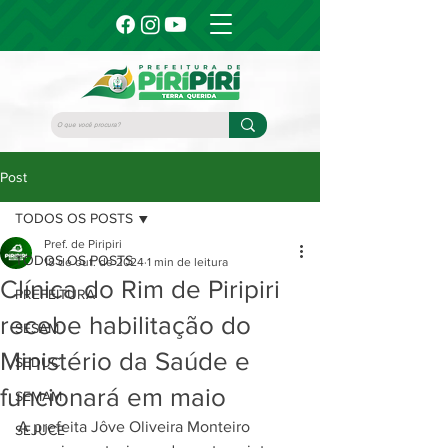
Post
TODOS OS POSTS
Pref. de Piripiri
TODOS OS POSTS
18 de out. de 2024
1 min de leitura
Clínica do Rim de Piripiri
PREFEITURA
recebe habilitação do
SESAM
Ministério da Saúde e
SEDUC
funcionará em maio
SEMAM
A prefeita Jôve Oliveira Monteiro 
SEJUCE