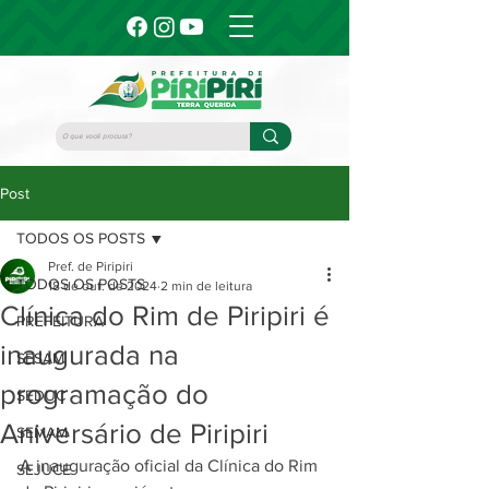
Post
TODOS OS POSTS
Pref. de Piripiri
TODOS OS POSTS
18 de out. de 2024
2 min de leitura
Clínica do Rim de Piripiri é
PREFEITURA
inaugurada na
SESAM
programação do
SEDUC
Aniversário de Piripiri
SEMAM
A inauguração oficial da Clínica do Rim 
SEJUCE