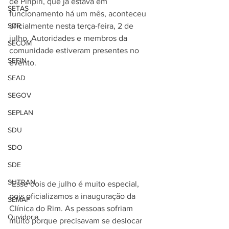
de Piripiri, que já estava em 
SETAS
funcionamento há um mês, aconteceu 
SDR
oficialmente nesta terça-feira, 2 de 
julho. Autoridades e membros da 
SECOM
comunidade estiveram presentes no 
SEFIN
evento.
SEAD
SEGOV
SEPLAN
SDU
SDO
SDE
SUTRAN
"Esse dois de julho é muito especial, 
pois oficializamos a inauguração da 
SEMAF
Clínica do Rim. As pessoas sofriam 
Ouvidoria
muito porque precisavam se deslocar 